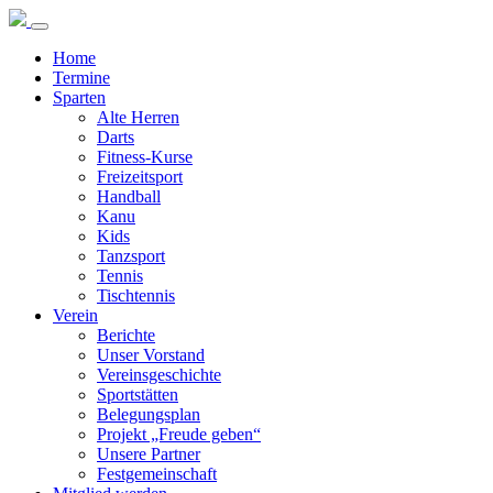
Home
Termine
Sparten
Alte Herren
Darts
Fitness-Kurse
Freizeitsport
Handball
Kanu
Kids
Tanzsport
Tennis
Tischtennis
Verein
Berichte
Unser Vorstand
Vereinsgeschichte
Sportstätten
Belegungsplan
Projekt „Freude geben“
Unsere Partner
Festgemeinschaft