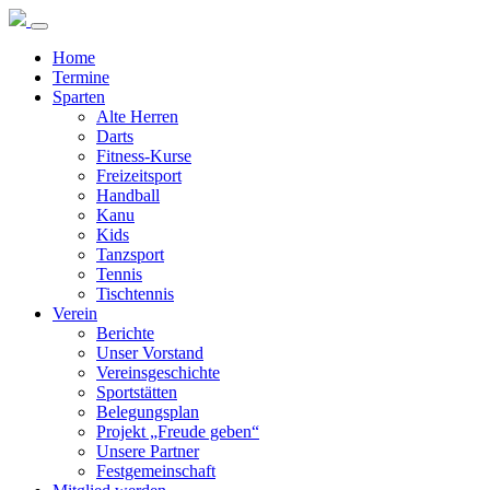
Home
Termine
Sparten
Alte Herren
Darts
Fitness-Kurse
Freizeitsport
Handball
Kanu
Kids
Tanzsport
Tennis
Tischtennis
Verein
Berichte
Unser Vorstand
Vereinsgeschichte
Sportstätten
Belegungsplan
Projekt „Freude geben“
Unsere Partner
Festgemeinschaft