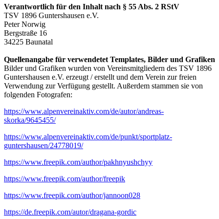
Verantwortlich für den Inhalt nach § 55 Abs. 2 RStV
TSV 1896 Guntershausen e.V.
Peter Norwig
Bergstraße 16
34225 Baunatal
Quellenangabe für verwendetet Templates, Bilder und Grafiken
Bilder und Grafiken wurden von Vereinsmitgliedern des TSV 1896
Guntershausen e.V. erzeugt / erstellt und dem Verein zur freien
Verwendung zur Verfügung gestellt. Außerdem stammen sie von
folgenden Fotografen:
https://www.alpenvereinaktiv.com/de/autor/andreas-
skorka/9645455/
https://www.alpenvereinaktiv.com/de/punkt/sportplatz-
guntershausen/24778019/
https://www.freepik.com/author/pakhnyushchyy
https://www.freepik.com/author/freepik
https://www.freepik.com/author/jannoon028
https://de.freepik.com/autor/dragana-gordic