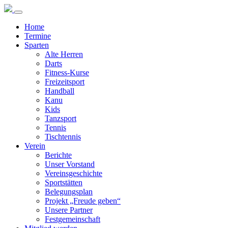
Home
Termine
Sparten
Alte Herren
Darts
Fitness-Kurse
Freizeitsport
Handball
Kanu
Kids
Tanzsport
Tennis
Tischtennis
Verein
Berichte
Unser Vorstand
Vereinsgeschichte
Sportstätten
Belegungsplan
Projekt „Freude geben“
Unsere Partner
Festgemeinschaft